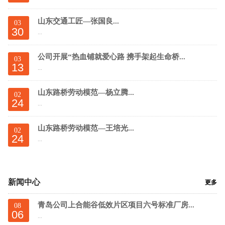
山东交通工匠—张国良...
03
30
...
公司开展“热血铺就爱心路 携手架起生命桥...
03
13
...
山东路桥劳动模范—杨立腾...
02
24
...
山东路桥劳动模范—王培光...
02
24
...
新闻中心
更多
青岛公司上合能谷低效片区项目六号标准厂房...
08
06
...