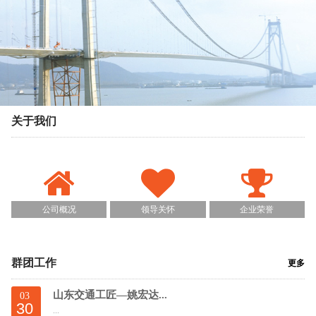
关于我们
公司概况
领导关怀
企业荣誉
群团工作
更多
山东交通工匠—姚宏达...
03
30
...