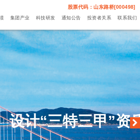
股票代码：山东路桥[000498]
绩
集团产业
科技研发
通知公告
投资者关系
联系我们
东
公路工程
通知公告
联系我们
国家行业研
发中心
国
桥梁工程
在线留言
省级研发中
心
界
市政工程
党风廉政
集团技术中
养护工程
心
集团设备研
铁路工程
发中心
房建工程
路基路面工
程
水利工程
桥梁工程
特三甲”资质企业
隧道工程
隧道工程
公路养护
港航工程
轨道交通