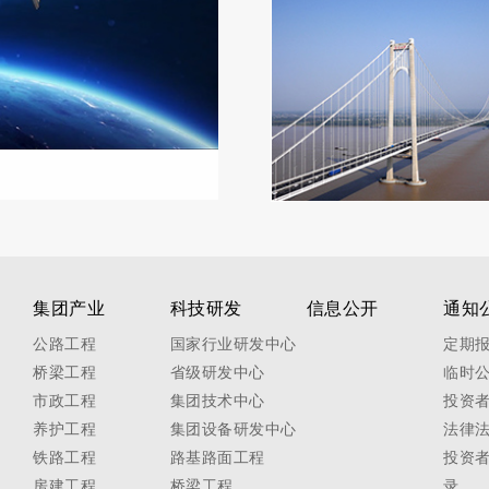
集团产业
科技研发
信息公开
通知
公路工程
国家行业研发中心
定期
桥梁工程
省级研发中心
临时
市政工程
集团技术中心
投资
养护工程
集团设备研发中心
法律
铁路工程
路基路面工程
投资
房建工程
桥梁工程
录