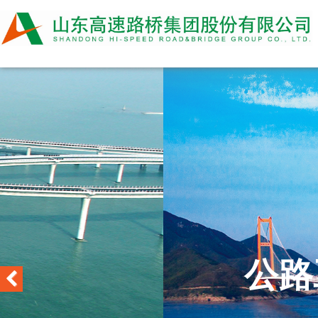
公路工程、市政