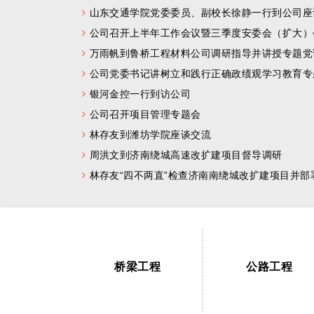
山东交通学院党委委员、副校长徐静一行到公司座
公司召开上半年工作会议暨三季度安委会（扩大）
万雨帆到鲁桥工程材料公司调研指导并讲授专题党
公司党委书记讲树立和践行正确政绩观学习教育专
银河金控一行到访公司
公司召开项目管理专题会
林存友到潍坊学院座谈交流
周洪文到济南绕城高速改扩建项目督导调研
林存友“四不两直”检查济南南绕城改扩建项目并部
桥梁工程
公路工程