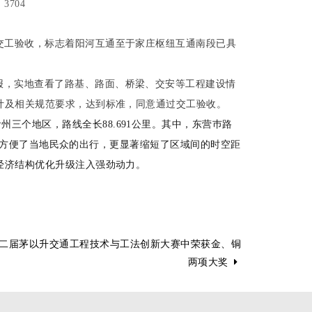
:
3704
海外工程
水利工程
装备制造
钢结构建筑
交工验收，标志着阳河互通至于家庄枢纽互通南段已具
工程设计
设计咨询
施工装备
报，实地查看了路基、路面、桥梁、交安等工程建设情
路用新材料
计及相关规范要求，达到标准，同意通过交工验收。
州三个地区，路线全长88.691公里。其中，东营巿路
方便了当地民众的出行，更显著缩短了区域间的时空距
经济结构优化升级注入强劲动力。
二届茅以升交通工程技术与工法创新大赛中荣获金、铜
两项大奖