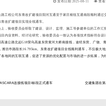
发布日期:2025-08-11
查看
，铁路工程公司东青改扩建项目阳河互通至于家庄枢纽互通南段顺利通过
东青改扩建项目实现全线通车。
会上，验收委员会听取了建设、设计、监理、施工等参建单位的工作汇
项目内业资料。经讨论研究，验收委员会一致认为各项技术指标符合设
州高速公路北起
G18荣乌高速东营黄河大桥南接线，途经东营、广饶、青
m，潍坊巿路段长16.795km。
东青改扩建项目全线顺利通车，不仅极大地
了各地间的互联互通，促进了资源的优化配置与市场的进一步拓展，为
ASCARA连接线项目Ⅰ标段正式通车
交建集团在第