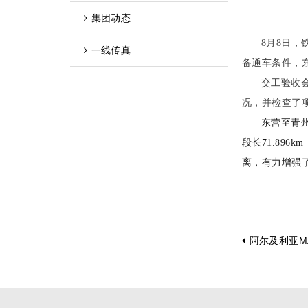
集团动态
8月8日
一线传真
备通车条件，
交工验收
况，并检查了
东营至青
段长71.896k
离，有力增强
阿尔及利亚M