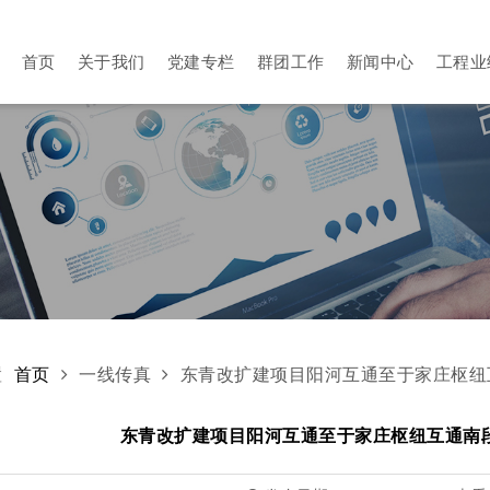
首页
关于我们
党建专栏
群团工作
新闻中心
工程业
领导关怀
职工之家
深入开展“六个
立足山
主题年”活动
和“四大专项行
企业概况
劳动榜样
面向全
动”
企业文化
走向世
集团动态
企业荣誉
一线传真
企业资质
置
首页
一线传真
东青改扩建项目阳河互通至于家庄枢纽
东青改扩建项目阳河互通至于家庄枢纽互通南