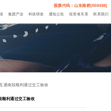
股票代码：山东路桥[000498]
绩
集团产业
科技研发
通知公告
投资者关系
联系我们
东
公路工程
通知公告
联系我们
国家行业研
发中心
国
桥梁工程
在线留言
省级研发中
心
界
市政工程
党风廉政
集团技术中
养护工程
心
集团设备研
铁路工程
发中心
房建工程
路基路面工
程
互通南段顺利通过交工验收
水利工程
桥梁工程
隧道工程
隧道工程
段顺利通过交工验收
公路养护
港航工程
轨道交通