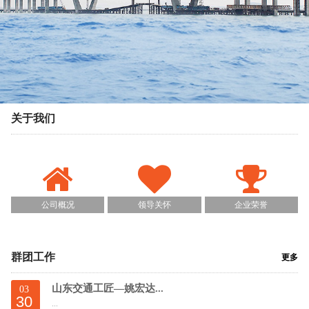
关于我们
公司概况
领导关怀
企业荣誉
群团工作
更多
山东交通工匠—姚宏达...
03
30
...