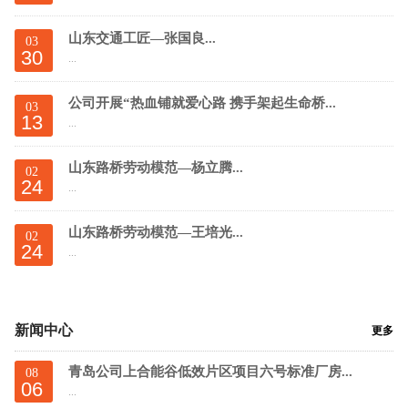
山东交通工匠—张国良...
03
30
...
公司开展“热血铺就爱心路 携手架起生命桥...
03
13
...
山东路桥劳动模范—杨立腾...
02
24
...
山东路桥劳动模范—王培光...
02
24
...
新闻中心
更多
青岛公司上合能谷低效片区项目六号标准厂房...
08
06
...