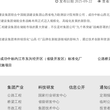
发布日期:2025-09-22
查看
建设集团联合中国能源建设集团山西省电力勘测设计院有限公司，成功中标山西北方储
程建设集团储能业务战略布局正式迈入规模化、高端化发展的新阶段。
工程建设集团在储能市场的重大突破，不仅是对集团公司“九个再突破”战略部署
程建设集团将持续强化“山高·行”品牌在新能源领域的影响力，通过技术创新和资
团成功中标内江市东兴经开区（省级开发区）标准化厂
公路桥
设施项目
集团产业
科技研发
信息公开
通知
公路工程
国家行业研发中心
定期
桥梁工程
省级研发中心
临时
市政工程
集团技术中心
投资