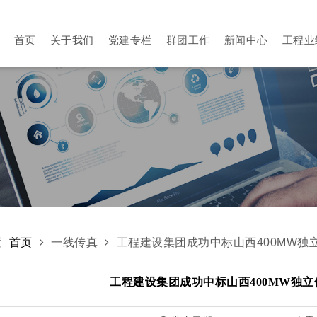
首页
关于我们
党建专栏
群团工作
新闻中心
工程业
领导关怀
职工之家
深入开展“六个
立足山
主题年”活动
和“四大专项行
企业概况
劳动榜样
面向全
动”
企业文化
走向世
集团动态
企业荣誉
一线传真
企业资质
置
首页
一线传真
工程建设集团成功中标山西400MW独
工程建设集团成功中标山西400MW独