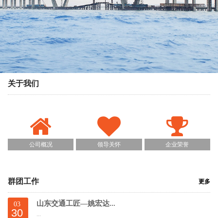
关于我们
公司概况
领导关怀
企业荣誉
群团工作
更多
山东交通工匠—姚宏达...
03
30
...