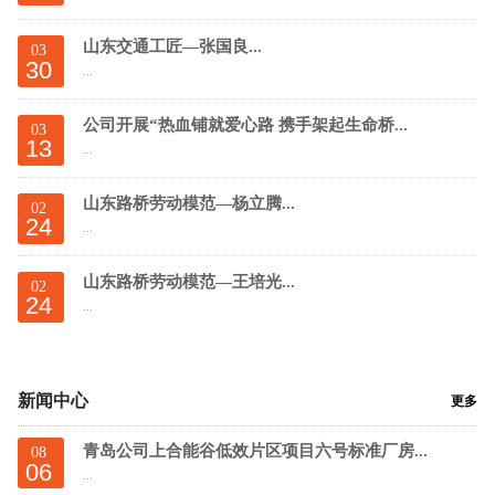
山东交通工匠—张国良...
03
30
...
公司开展“热血铺就爱心路 携手架起生命桥...
03
13
...
山东路桥劳动模范—杨立腾...
02
24
...
山东路桥劳动模范—王培光...
02
24
...
新闻中心
更多
青岛公司上合能谷低效片区项目六号标准厂房...
08
06
...