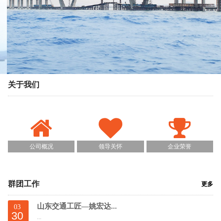
关于我们
公司概况
领导关怀
企业荣誉
群团工作
更多
山东交通工匠—姚宏达...
03
30
...