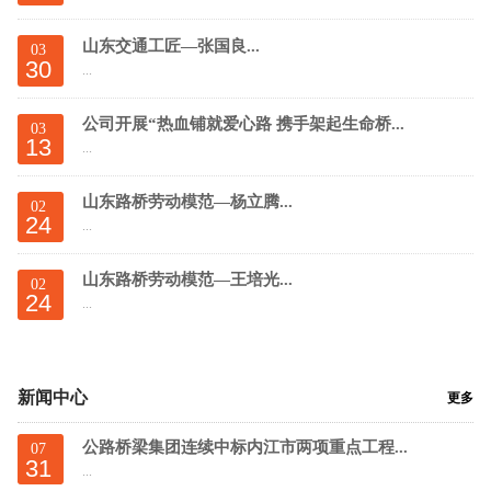
山东交通工匠—张国良...
03
30
...
公司开展“热血铺就爱心路 携手架起生命桥...
03
13
...
山东路桥劳动模范—杨立腾...
02
24
...
山东路桥劳动模范—王培光...
02
24
...
新闻中心
更多
公路桥梁集团连续中标内江市两项重点工程...
07
31
...