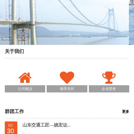
关于我们
公司概况
领导关怀
企业荣誉
群团工作
更多
山东交通工匠—姚宏达...
03
30
...