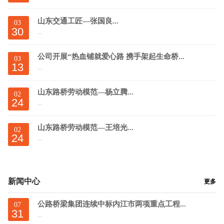
山东交通工匠—张国良...
03
30
...
公司开展“热血铺就爱心路 携手架起生命桥...
03
13
...
山东路桥劳动模范—杨立腾...
02
24
...
山东路桥劳动模范—王培光...
02
24
...
新闻中心
更多
公路桥梁集团连续中标内江市两项重点工程...
07
31
...