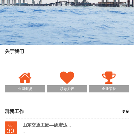
关于我们
公司概况
领导关怀
企业荣誉
群团工作
更多
山东交通工匠—姚宏达...
03
30
...