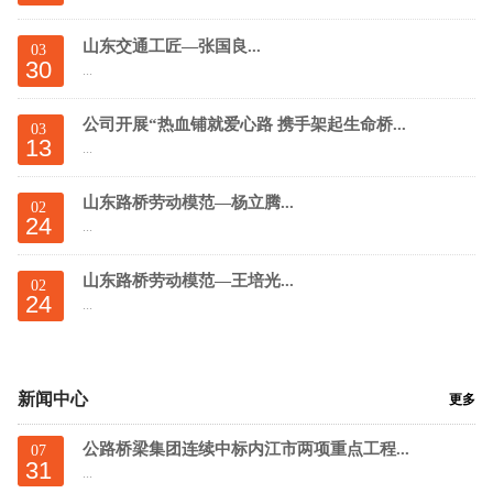
山东交通工匠—张国良...
03
30
...
公司开展“热血铺就爱心路 携手架起生命桥...
03
13
...
山东路桥劳动模范—杨立腾...
02
24
...
山东路桥劳动模范—王培光...
02
24
...
新闻中心
更多
公路桥梁集团连续中标内江市两项重点工程...
07
31
...