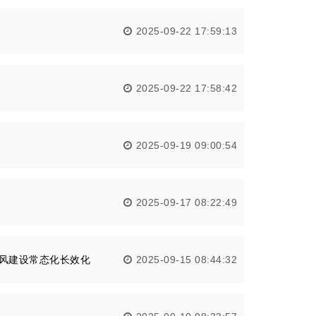
海外工程
水利工程
2025-09-22 17:59:13
装备制造
钢结构建筑
工程设计
设计咨询
施工装备
2025-09-22 17:58:42
路用新材料
2025-09-19 09:00:54
2025-09-17 08:22:49
作风建设常态化长效化
2025-09-15 08:44:32