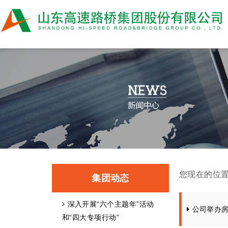
您现在的位
集团动态
深入开展“六个主题年”活动
公司举办
和“四大专项行动”