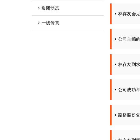
集团动态
林存友会
一线传真
公司主编
林存友到
公司成功举
路桥股份党